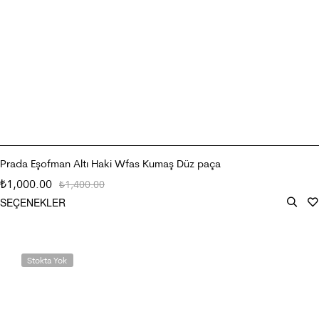
Prada Eşofman Altı Haki Wfas Kumaş Düz paça
1,000.00
₺
1,400.00
₺
SEÇENEKLER
Stokta Yok