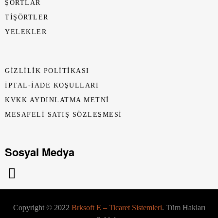
ŞORTLAR
TİŞÖRTLER
YELEKLER
GIZLILIK POLITIKASI
İPTAL-İADE KOŞULLARI
KVKK AYDINLATMA METNI
MESAFELI SATIŞ SÖZLEŞMESI
Sosyal Medya
Copyright © 2022
Brksoft E – Ticaret Sistemleri
. Tüm Hakları