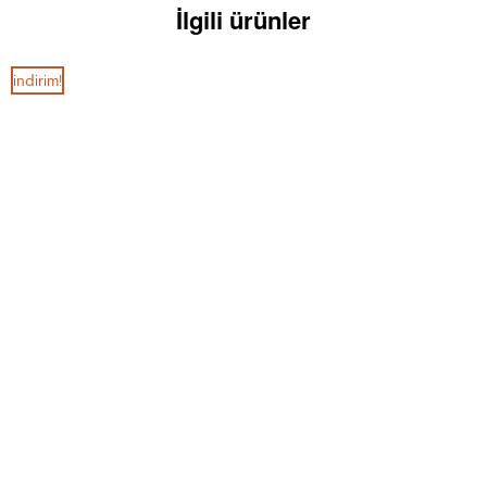
İlgili ürünler
i̇ndirim!