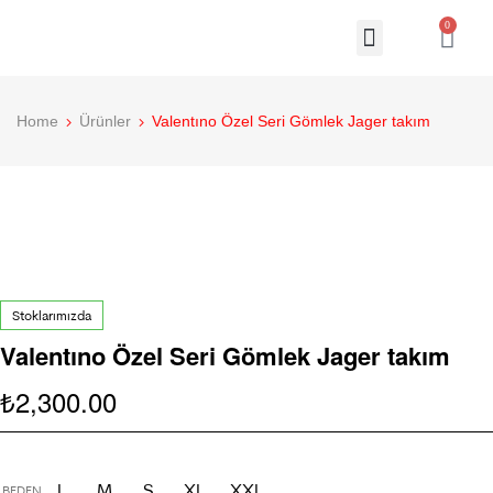
0
Home
Ürünler
Valentıno Özel Seri Gömlek Jager takım
Stoklarımızda
Valentıno Özel Seri Gömlek Jager takım
2,300.00
₺
L
M
S
XL
XXL
BEDEN