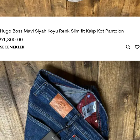
Hugo Boss Mavi Siyah Koyu Renk Slim fit Kalıp Kot Pantolon
1,300.00
₺
SEÇENEKLER