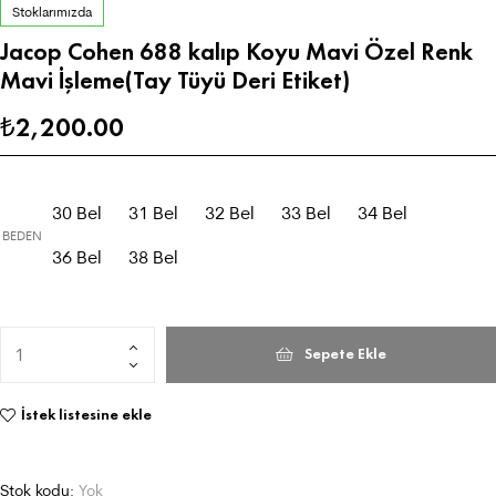
Stoklarımızda
Jacop Cohen 688 kalıp Koyu Mavi Özel Renk
Mavi İşleme(Tay Tüyü Deri Etiket)
2,200.00
₺
30 Bel
31 Bel
32 Bel
33 Bel
34 Bel
BEDEN
36 Bel
38 Bel
Sepete Ekle
İstek listesine ekle
Stok kodu:
Yok