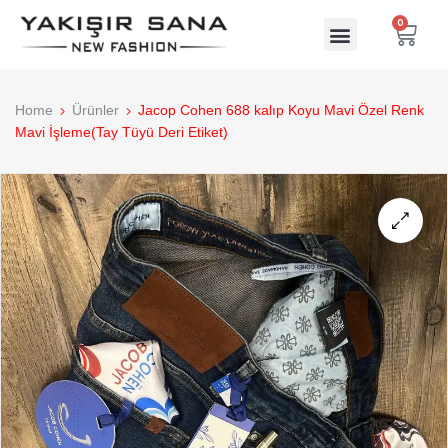
0
Home
Ürünler
Jacop Cohen 688 kalıp Koyu Mavi Özel Renk
Mavi İşleme(Tay Tüyü Deri Etiket)