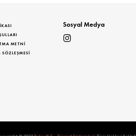
Sosyal Medya
IKASI
ŞULLARI
TMA METNI
Ş SÖZLEŞMESI