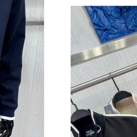
Video
oynatıcı