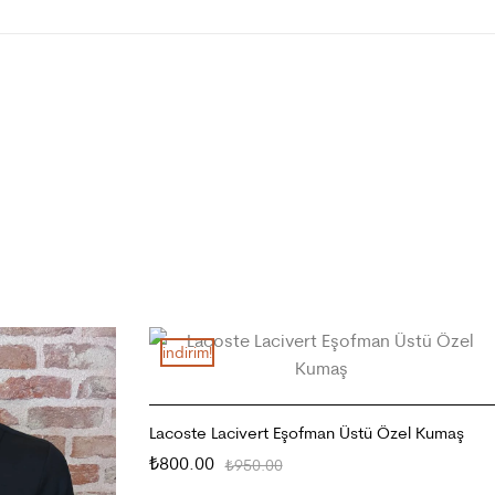
i̇ndirim!
Lacoste Lacivert Eşofman Üstü Özel Kumaş
800.00
₺
950.00
₺
SEÇENEKLER