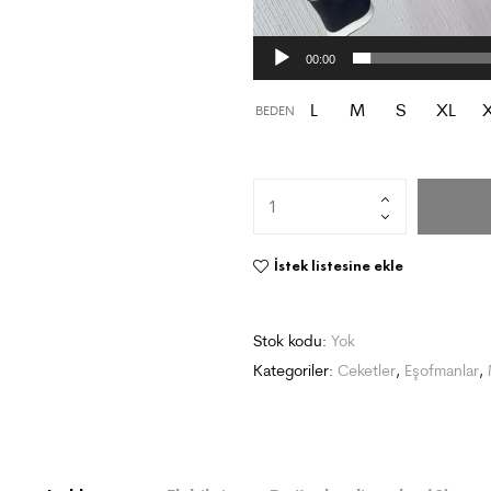
00:00
L
M
S
XL
BEDEN
İstek listesine ekle
Stok kodu:
Yok
Kategoriler:
Ceketler
,
Eşofmanlar
,