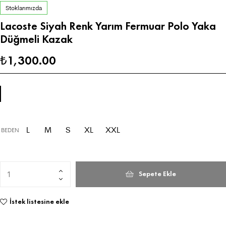
Stoklarımızda
Lacoste Siyah Renk Yarım Fermuar Polo Yaka
Düğmeli Kazak
1,300.00
₺
L
M
S
XL
XXL
BEDEN
Sepete Ekle
İstek listesine ekle