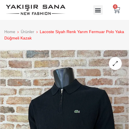
0
Home
Ürünler
Lacoste Siyah Renk Yarım Fermuar Polo Yaka
Düğmeli Kazak