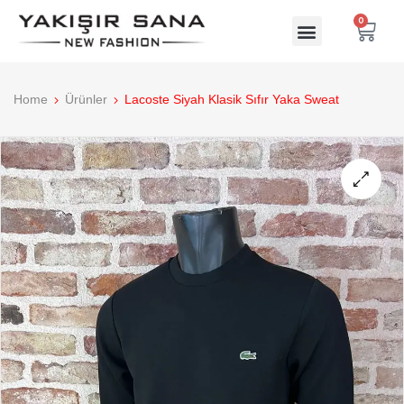
0
Home
Ürünler
Lacoste Siyah Klasik Sıfır Yaka Sweat