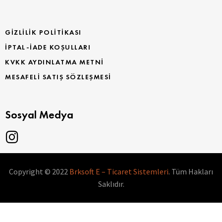
GIZLILIK POLITIKASI
İPTAL-İADE KOŞULLARI
KVKK AYDINLATMA METNI
MESAFELI SATIŞ SÖZLEŞMESI
Sosyal Medya
Copyright © 2022
Brksoft E – Ticaret Sistemleri
. Tüm Hakları
Saklıdır.