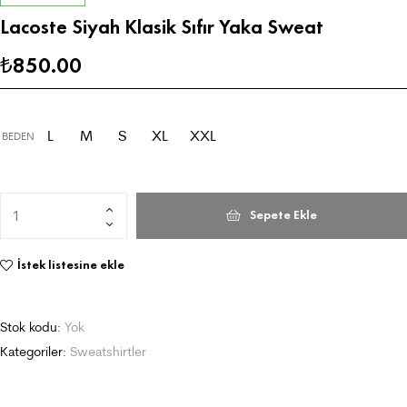
Lacoste Siyah Klasik Sıfır Yaka Sweat
850.00
₺
L
M
S
XL
XXL
BEDEN
Sepete Ekle
İstek listesine ekle
Stok kodu:
Yok
Kategoriler:
Sweatshirtler