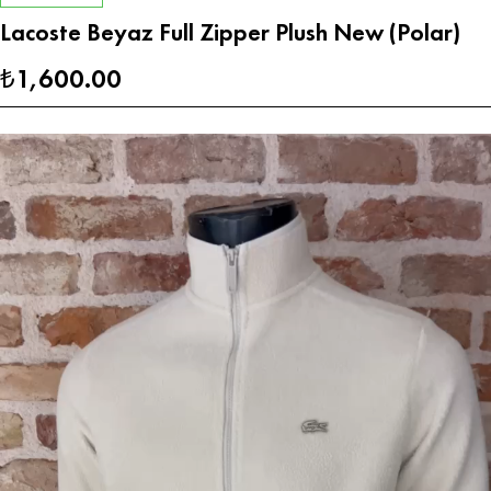
Lacoste Beyaz Full Zipper Plush New (Polar)
1,600.00
₺
Video
oynatıcı