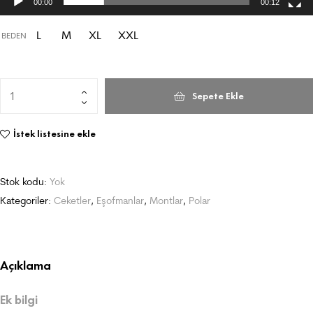
00:00
00:12
L
M
XL
XXL
BEDEN
Sepete Ekle
İstek listesine ekle
Stok kodu:
Yok
Kategoriler:
Ceketler
,
Eşofmanlar
,
Montlar
,
Polar
Açıklama
Ek bilgi