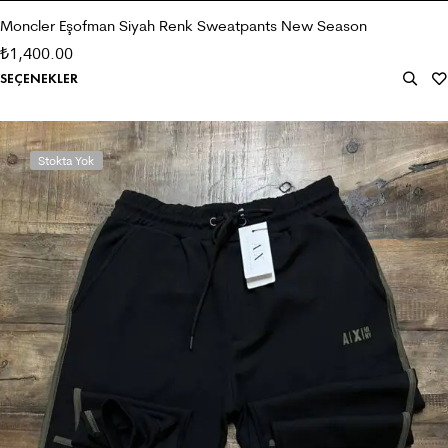
Moncler Eşofman Siyah Renk Sweatpants New Season
1,400.00
₺
SEÇENEKLER
Stokta Yok