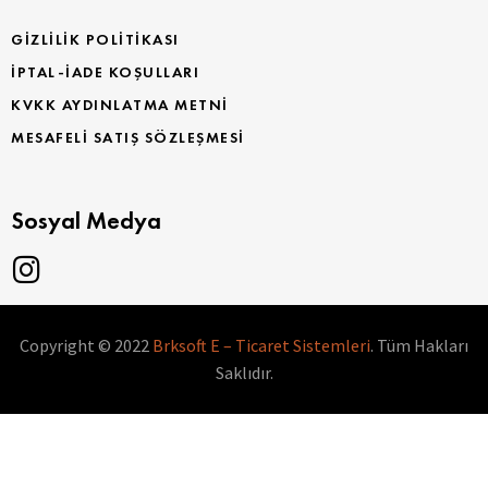
GIZLILIK POLITIKASI
İPTAL-İADE KOŞULLARI
KVKK AYDINLATMA METNI
MESAFELI SATIŞ SÖZLEŞMESI
Sosyal Medya
Copyright © 2022
Brksoft E – Ticaret Sistemleri
. Tüm Hakları
Saklıdır.