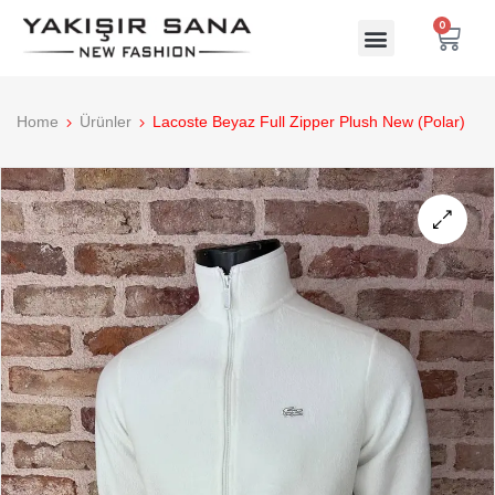
0
Home
Ürünler
Lacoste Beyaz Full Zipper Plush New (Polar)