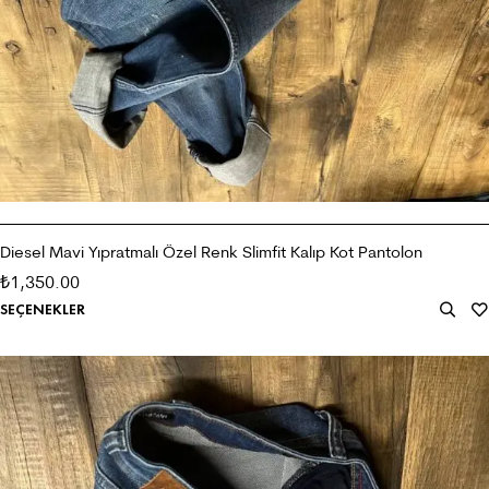
Diesel Mavi Yıpratmalı Özel Renk Slimfit Kalıp Kot Pantolon
1,350.00
₺
SEÇENEKLER