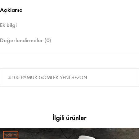
Açıklama
Ek bilgi
Değerlendirmeler (0)
%100 PAMUK GÖMLEK YENİ SEZON
İlgili ürünler
i̇ndirim!