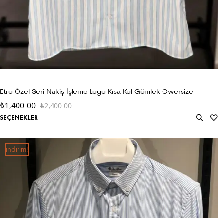
Etro Özel Seri Nakiş İşleme Logo Kısa Kol Gömlek Owersize
1,400.00
₺
2,400.00
₺
SEÇENEKLER
i̇ndirim!