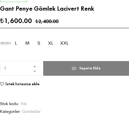
Gant Penye Gömlek Lacivert Renk
1,600.00
₺
2,400.00
₺
L
M
S
XL
XXL
BEDEN
Sepete Ekle
İstek listesine ekle
Stok kodu:
Yok
Kategoriler:
Gömlekler