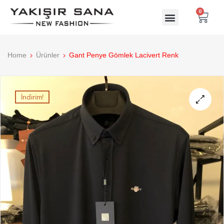
0
Home
Ürünler
Gant Penye Gömlek Lacivert Renk
İndirim!