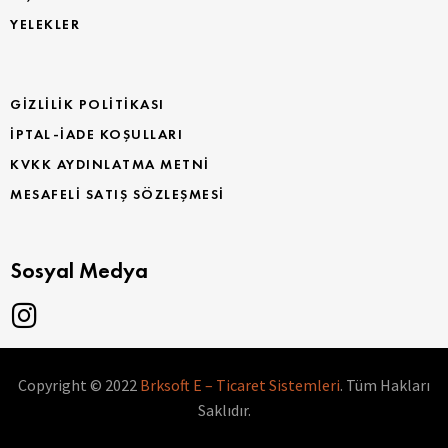
YELEKLER
GIZLILIK POLITIKASI
İPTAL-İADE KOŞULLARI
KVKK AYDINLATMA METNI
MESAFELI SATIŞ SÖZLEŞMESI
Sosyal Medya
Copyright © 2022
Brksoft E – Ticaret Sistemleri
. Tüm Hakları
Saklıdır.