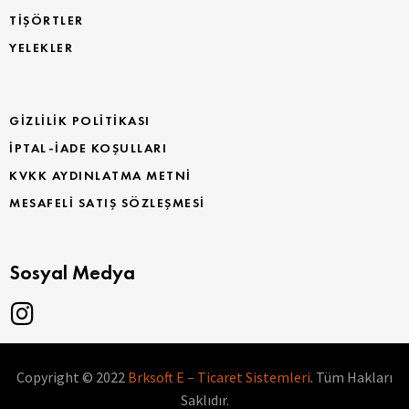
TİŞÖRTLER
YELEKLER
GIZLILIK POLITIKASI
İPTAL-İADE KOŞULLARI
KVKK AYDINLATMA METNI
MESAFELI SATIŞ SÖZLEŞMESI
Sosyal Medya
Copyright © 2022
Brksoft E – Ticaret Sistemleri
. Tüm Hakları
Saklıdır.