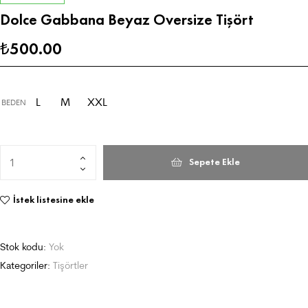
Dolce Gabbana Beyaz Oversize Tişört
500.00
₺
L
M
XXL
BEDEN
Sepete Ekle
İstek listesine ekle
Stok kodu:
Yok
Kategoriler:
Tişörtler