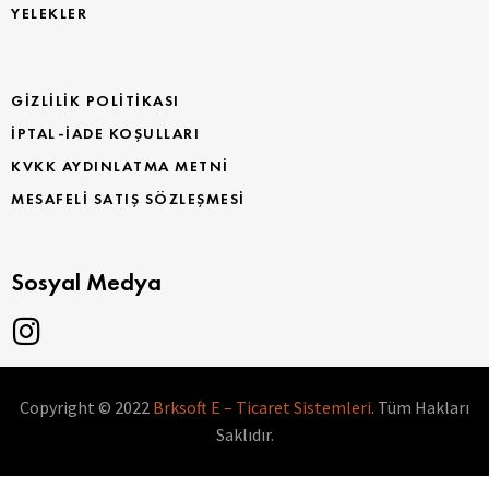
YELEKLER
GIZLILIK POLITIKASI
İPTAL-İADE KOŞULLARI
KVKK AYDINLATMA METNI
MESAFELI SATIŞ SÖZLEŞMESI
Sosyal Medya
Copyright © 2022
Brksoft E – Ticaret Sistemleri
. Tüm Hakları
Saklıdır.