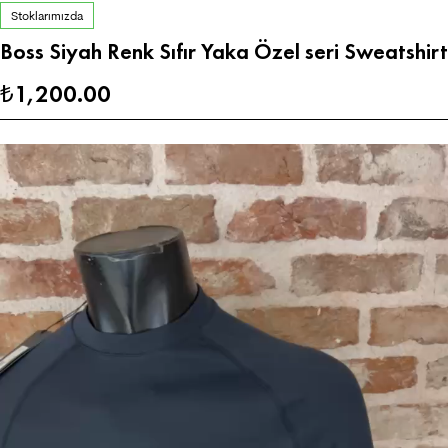
Stoklarımızda
Boss Siyah Renk Sıfır Yaka Özel seri Sweatshirt
1,200.00
₺
Video
oynatıcı