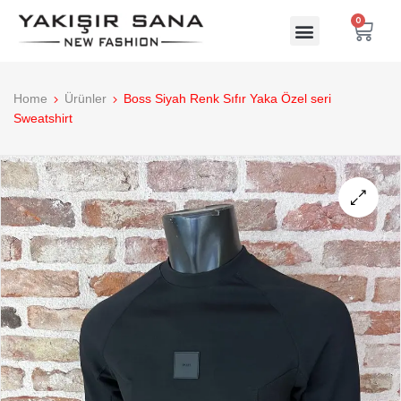
0
Home
Ürünler
Boss Siyah Renk Sıfır Yaka Özel seri
Sweatshirt