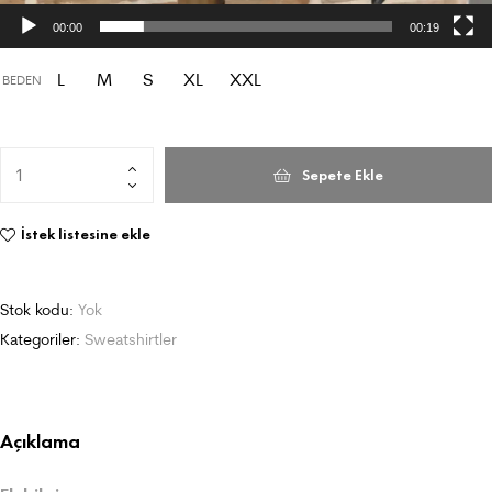
00:00
00:19
L
M
S
XL
XXL
BEDEN
Sepete Ekle
İstek listesine ekle
Stok kodu:
Yok
Kategoriler:
Sweatshirtler
Açıklama