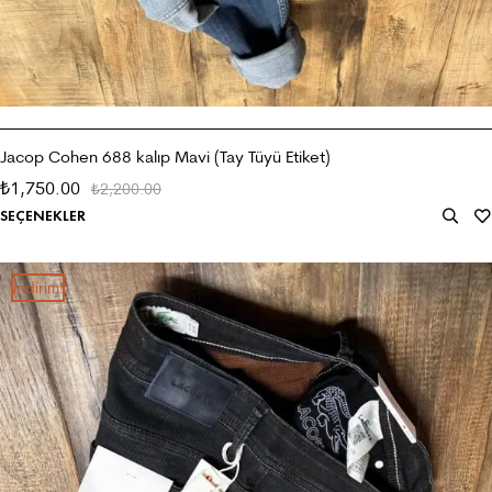
Jacop Cohen 688 kalıp Mavi (Tay Tüyü Etiket)
1,750.00
₺
2,200.00
₺
SEÇENEKLER
i̇ndirim!