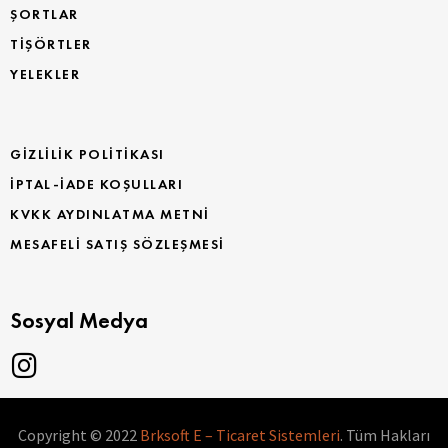
ŞORTLAR
TİŞÖRTLER
YELEKLER
GIZLILIK POLITIKASI
İPTAL-İADE KOŞULLARI
KVKK AYDINLATMA METNI
MESAFELI SATIŞ SÖZLEŞMESI
Sosyal Medya
Copyright © 2022
Brksoft E – Ticaret Sistemleri
. Tüm Hakları