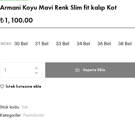
Armani Koyu Mavi Renk Slim fit kalıp Kot
1,100.00
₺
30 Bel
31 Bel
33 Bel
34 Bel
36 Bel
38 Bel
BEDEN
Sepete Ekle
İstek listesine ekle
Stok kodu:
Yok
Kategoriler:
Pantolonlar