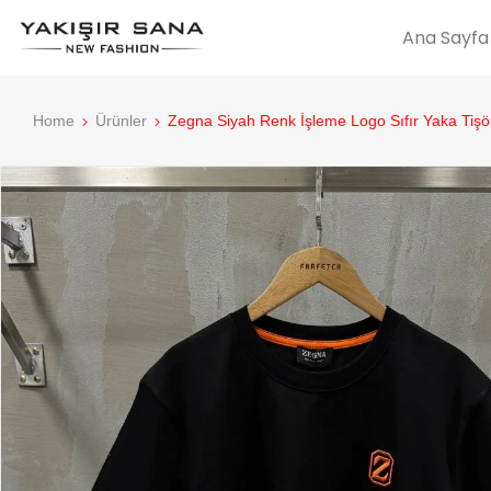
Ana Sayfa
Home
Ürünler
Zegna Siyah Renk İşleme Logo Sıfır Yaka Tişö