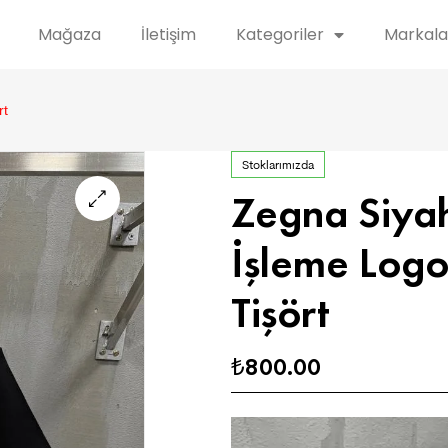
Mağaza
İletişim
Kategoriler
Markala
rt
Stoklarımızda
Zegna Siya
İşleme Logo
Tişört
800.00
₺
Video