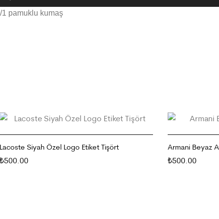
/1 pamuklu kumaş
Lacoste Siyah Özel Logo Etiket Tişört
Armani Beyaz Av
500.00
500.00
₺
₺
SEÇENEKLER
SEÇENEKLER