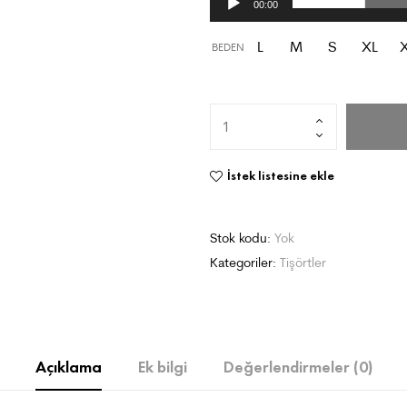
00:00
L
M
S
XL
BEDEN
İstek listesine ekle
Stok kodu:
Yok
Kategoriler:
Tişörtler
Açıklama
Ek bilgi
Değerlendirmeler (0)