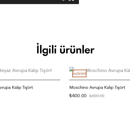
İlgili ürünler
i̇ndirim!
rupa Kalıp Tişört
Moschino Avrupa Kalıp Tişört
400.00
₺
600.00
₺
SEÇENEKLER