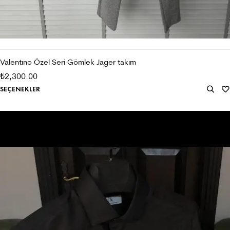
Valentıno Özel Seri Gömlek Jager takım
2,300.00
₺
SEÇENEKLER