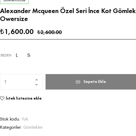
Alexander Mcqueen Özel Seri İnce Kot Gömlek
Owersize
1,600.00
₺
2,600.00
₺
L
S
BEDEN
Sepete Ekle
İstek listesine ekle
Stok kodu:
Yok
Kategoriler:
Gömlekler