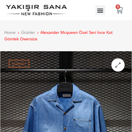
0
Home
Ürünler
Alexander Mcqueen Özel Seri İnce Kot
Gömlek Owersize
İndirim!