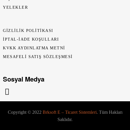
YELEKLER
GIZLILIK POLITIKASI
İPTAL-İADE KOŞULLARI
KVKK AYDINLATMA METNI
MESAFELI SATIŞ SÖZLEŞMESI
Sosyal Medya
Copyright © 2022
Brksoft E – Ticaret Sistemleri
. Tüm Hakları
Saklıdır.